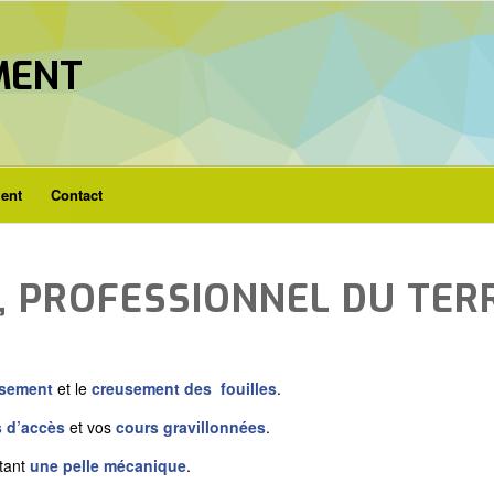
MENT
ent
Contact
, PROFESSIONNEL DU TE
ssement
et le
creusement des fouilles
.
 d’accès
et vos
cours gravillonnées
.
tant
une pelle mécanique
.